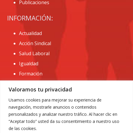
Publicaciones
INFORMACIÓN:
Actualidad
Acción Sindical
Salud Laboral
Igualdad
Formación
CONTACTO:
Valoramos tu privacidad
administracion@usomurcia.org
Usamos cookies para mejorar su experiencia de
navegación, mostrarle anuncios o contenidos
968 25 01 20
personalizados y analizar nuestro tráfico. Al hacer clic en
C/ Huerto de las bombas nº6. 30009 Murcia
“Aceptar todo” usted da su consentimiento a nuestro uso
de las cookies.