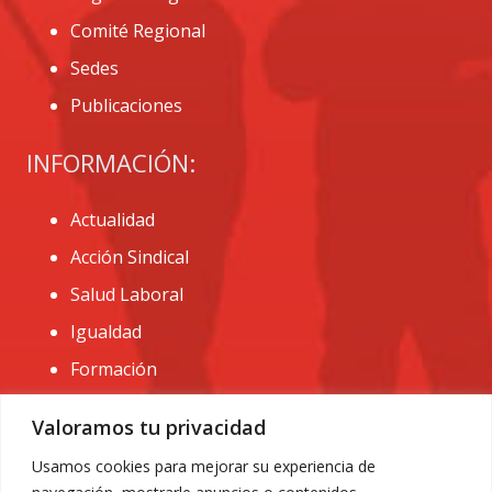
Comité Regional
Sedes
Publicaciones
INFORMACIÓN:
Actualidad
Acción Sindical
Salud Laboral
Igualdad
Formación
CONTACTO:
Valoramos tu privacidad
administracion@usomurcia.org
Usamos cookies para mejorar su experiencia de