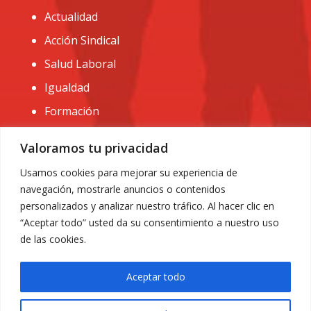
Actualidad
Acción Sindical
Salud Laboral
Igualdad
Formación
CONTACTO:
Valoramos tu privacidad
administracion@usomurcia.org
Usamos cookies para mejorar su experiencia de
navegación, mostrarle anuncios o contenidos
968 25 01 20
personalizados y analizar nuestro tráfico. Al hacer clic en
C/ Huerto de las bombas nº6. 30009 Murcia
“Aceptar todo” usted da su consentimiento a nuestro uso
de las cookies.
Aceptar todo