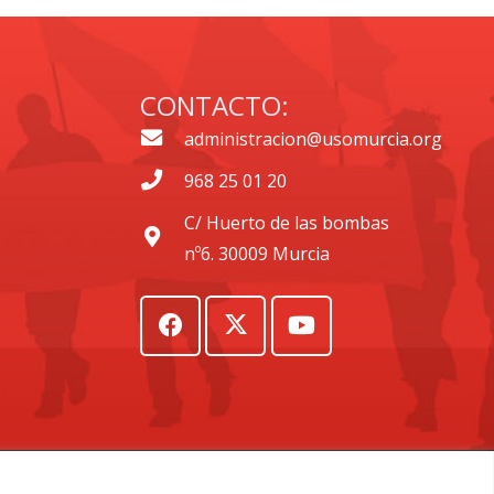
CONTACTO:
administracion@usomurcia.org
968 25 01 20
C/ Huerto de las bombas
nº6. 30009 Murcia