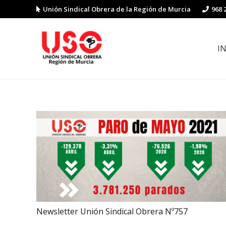
Unión Sindical Obrera de la Región de Murcia
968 
I
Preguntas y respuestas sobre la reforma laboral
Guía de Prevención de Riesgos La
Newsletter Unión Sindical Obrera Nº757