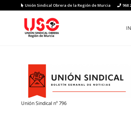
Unión Sindical Obrera de la Región de Murcia
968 
I
Preguntas y respuestas sobre la reforma laboral
Guía de Prevención de Riesgos La
Unión Sindical nº 796