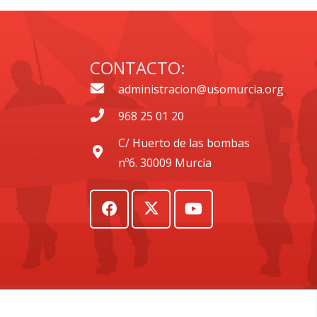
CONTACTO:
administracion@usomurcia.org
968 25 01 20
C/ Huerto de las bombas
nº6. 30009 Murcia