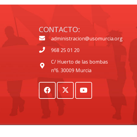
CONTACTO:
administracion@usomurcia.org
968 25 01 20
C/ Huerto de las bombas
nº6. 30009 Murcia