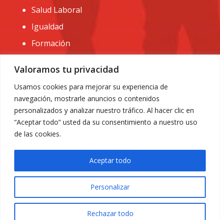
Salud Laboral
Igualdad
Formación
CONTACTO:
Valoramos tu privacidad
administracion@usomurcia.org
Usamos cookies para mejorar su experiencia de
navegación, mostrarle anuncios o contenidos
968 25 01 20
personalizados y analizar nuestro tráfico. Al hacer clic en
C/ Huerto de las bombas nº6. 30009 Murcia
“Aceptar todo” usted da su consentimiento a nuestro uso
de las cookies.
Aceptar todo
Personalizar
Aviso Legal
|
Privacidad
|
Política de Cookies
© 2018 Todos los derechos reservados. Diseño web
Rechazar todo
ACRILONIA