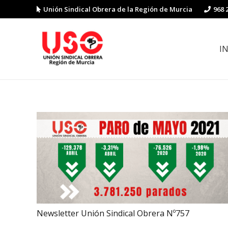
Unión Sindical Obrera de la Región de Murcia
968 
I
Preguntas y respuestas sobre la reforma laboral
Guía de Prevención de Riesgos La
Newsletter Unión Sindical Obrera Nº757