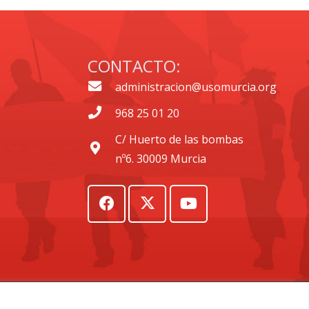
CONTACTO:
administracion@usomurcia.org
968 25 01 20
C/ Huerto de las bombas
nº6. 30009 Murcia