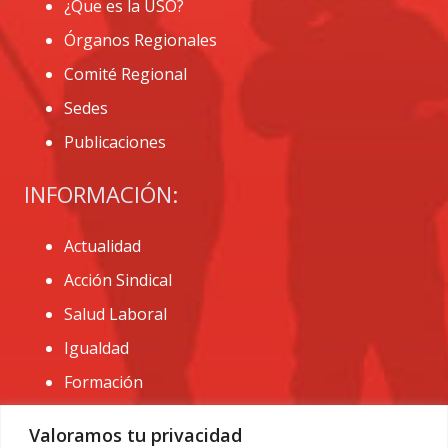
¿Que es la USO?
Órganos Regionales
Comité Regional
Sedes
Publicaciones
INFORMACIÓN:
Actualidad
Acción Sindical
Salud Laboral
Igualdad
Formación
CONTACTO:
Valoramos tu privacidad