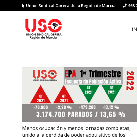
Unión Sindical Obrera de la Región de Murcia
968 
I
Preguntas y respuestas sobre la reforma laboral
Guía de Prevención de Riesgos La
Menos ocupación y menos jornadas completas,
unido a la pérdida de poder adquisitivo de los