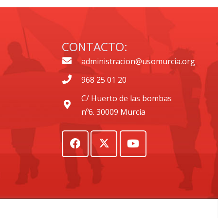
CONTACTO:
administracion@usomurcia.org
968 25 01 20
C/ Huerto de las bombas
nº6. 30009 Murcia