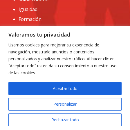
Igualdad
Formación
CONTACTO:
Valoramos tu privacidad
administracion@usomurcia.org
Usamos cookies para mejorar su experiencia de
navegación, mostrarle anuncios o contenidos
968 25 01 20
personalizados y analizar nuestro tráfico. Al hacer clic en
C/ Huerto de las bombas nº6. 30009 Murcia
“Aceptar todo” usted da su consentimiento a nuestro uso
de las cookies.
Aceptar todo
Personalizar
Aviso Legal
|
Privacidad
|
Política de Cookies
© 2018 Todos los derechos reservados. Diseño web
Rechazar todo
ACRILONIA