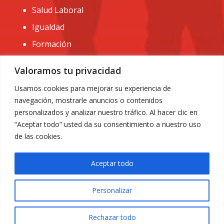
Salud Laboral
Igualdad
Formación
CONTACTO:
Valoramos tu privacidad
administracion@usomurcia.org
Usamos cookies para mejorar su experiencia de
navegación, mostrarle anuncios o contenidos
968 25 01 20
personalizados y analizar nuestro tráfico. Al hacer clic en
C/ Huerto de las bombas nº6. 30009 Murcia
“Aceptar todo” usted da su consentimiento a nuestro uso
de las cookies.
Aceptar todo
Personalizar
Aviso Legal
|
Privacidad
|
Política de Cookies
© 2018 Todos los derechos reservados. Diseño web
Rechazar todo
ACRILONIA