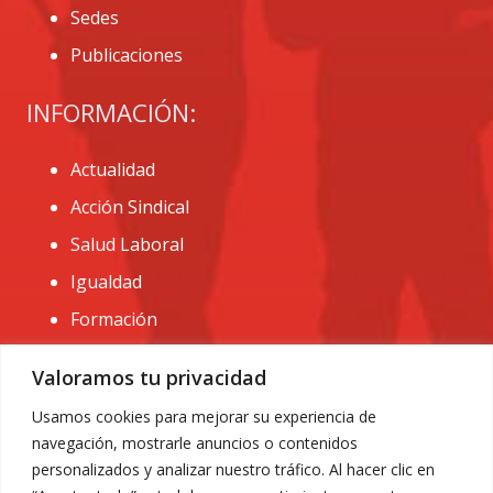
Sedes
Publicaciones
INFORMACIÓN:
Actualidad
Acción Sindical
Salud Laboral
Igualdad
Formación
CONTACTO:
Valoramos tu privacidad
administracion@usomurcia.org
Usamos cookies para mejorar su experiencia de
navegación, mostrarle anuncios o contenidos
968 25 01 20
personalizados y analizar nuestro tráfico. Al hacer clic en
C/ Huerto de las bombas nº6. 30009 Murcia