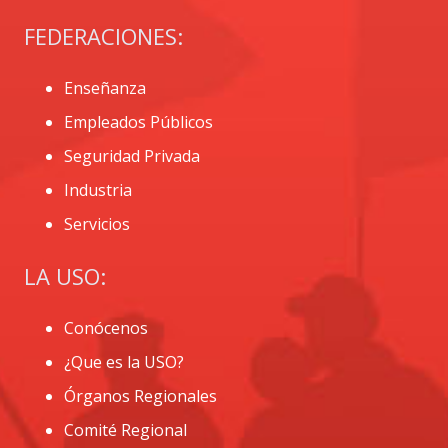
FEDERACIONES:
Enseñanza
Empleados Públicos
Seguridad Privada
Industria
Servicios
LA USO:
Conócenos
¿Que es la USO?
Órganos Regionales
Comité Regional