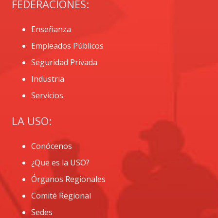
FEDERACIONES:
Enseñanza
Empleados Públicos
Seguridad Privada
Industria
Servicios
LA USO:
Conócenos
¿Que es la USO?
Órganos Regionales
Comité Regional
Sedes