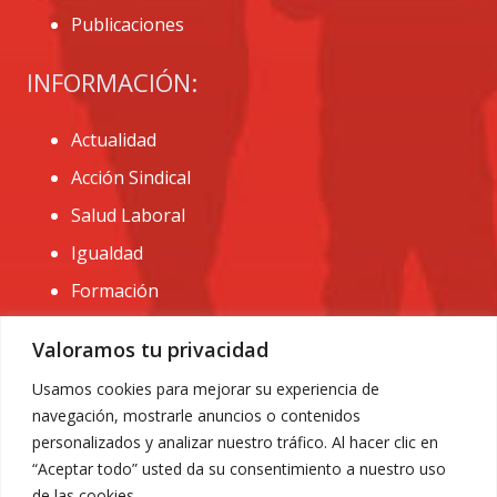
Publicaciones
INFORMACIÓN:
Actualidad
Acción Sindical
Salud Laboral
Igualdad
Formación
CONTACTO:
Valoramos tu privacidad
administracion@usomurcia.org
Usamos cookies para mejorar su experiencia de
navegación, mostrarle anuncios o contenidos
968 25 01 20
personalizados y analizar nuestro tráfico. Al hacer clic en
C/ Huerto de las bombas nº6. 30009 Murcia
“Aceptar todo” usted da su consentimiento a nuestro uso
de las cookies.