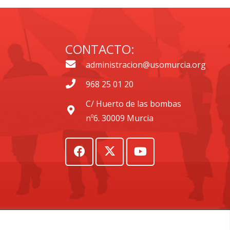
CONTACTO:
administracion@usomurcia.org
968 25 01 20
C/ Huerto de las bombas
nº6. 30009 Murcia