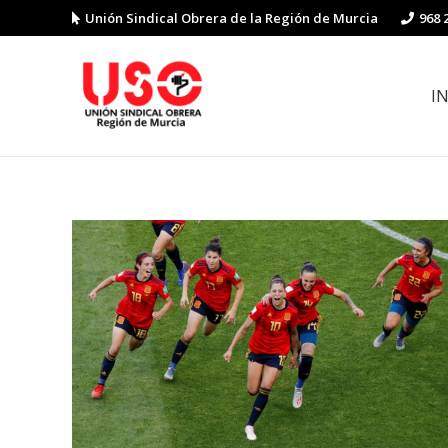
Unión Sindical Obrera de la Región de Murcia
968 
I
Preguntas y respuestas sobre la reforma laboral
Guía de Prevención de Riesgos La