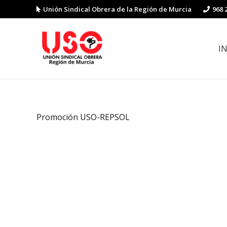
Unión Sindical Obrera de la Región de Murcia
968 
I
Preguntas y respuestas sobre la reforma laboral
Guía de Prevención de Riesgos La
Promoción USO-REPSOL