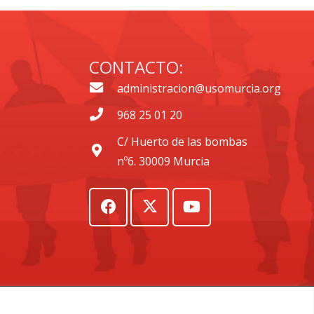
CONTACTO:
administracion@usomurcia.org
968 25 01 20
C/ Huerto de las bombas
nº6. 30009 Murcia