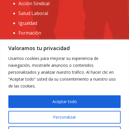
Acción Sindical
Salud Laboral
Igualdad
Formación
CONTACTO:
Valoramos tu privacidad
administracion@usomurcia.org
Usamos cookies para mejorar su experiencia de
navegación, mostrarle anuncios o contenidos
968 25 01 20
personalizados y analizar nuestro tráfico. Al hacer clic en
C/ Huerto de las bombas nº6. 30009 Murcia
“Aceptar todo” usted da su consentimiento a nuestro uso
de las cookies.
Aceptar todo
Personalizar
Aviso Legal
|
Privacidad
|
Política de Cookies
© 2018 Todos los derechos reservados. Diseño web