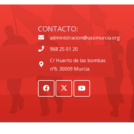
CONTACTO:
administracion@usomurcia.org
968 25 01 20
C/ Huerto de las bombas
nº6. 30009 Murcia