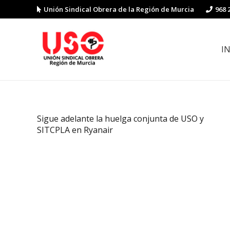
Unión Sindical Obrera de la Región de Murcia
968 
I
Preguntas y respuestas sobre la reforma laboral
Guía de Prevención de Riesgos La
Sigue adelante la huelga conjunta de USO y
SITCPLA en Ryanair