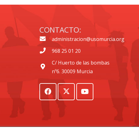
CONTACTO:
administracion@usomurcia.org
968 25 01 20
C/ Huerto de las bombas
nº6. 30009 Murcia