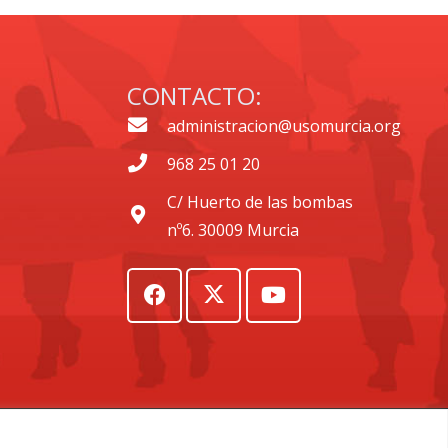
CONTACTO:
administracion@usomurcia.org
968 25 01 20
C/ Huerto de las bombas
nº6. 30009 Murcia