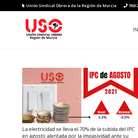
Unión Sindical Obrera de la Región de Murcia
968 
I
Preguntas y respuestas sobre la reforma laboral
Guía de Prevención de Riesgos La
La electricidad se lleva el 70% de la subida del IPC
en agosto alentada por la impasividad ante su