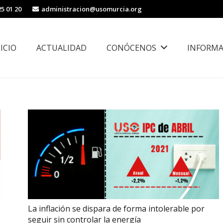
25 01 20
administracion@usomurcia.org
NICIO
ACTUALIDAD
CONÓCENOS
INFORMA
borales
Área de Igualdad, Juventud e Inmigración
La inflación se dispara de forma intolerable por
seguir sin controlar la energía