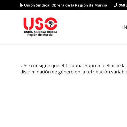
Unión Sindical Obrera de la Región de Murcia
968 
I
Preguntas y respuestas sobre la reforma laboral
Guía de Prevención de Riesgos La
USO consigue que el Tribunal Supremo elimine la
discriminación de género en la retribución variabl