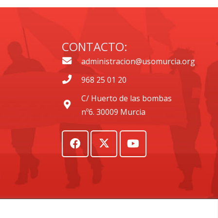
CONTACTO:
administracion@usomurcia.org
968 25 01 20
C/ Huerto de las bombas
nº6. 30009 Murcia