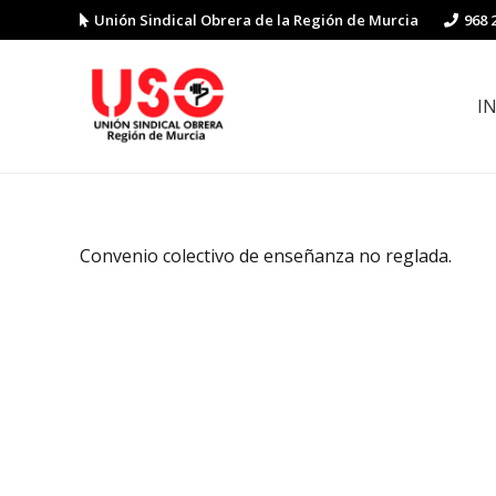
Unión Sindical Obrera de la Región de Murcia
968 
I
Preguntas y respuestas sobre la reforma laboral
Guía de Prevención de Riesgos La
Convenio colectivo de enseñanza no reglada.