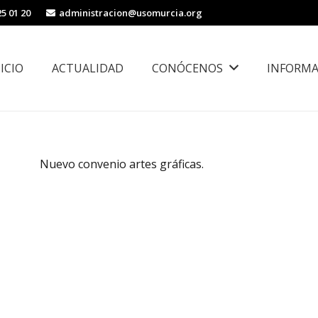
25 01 20
administracion@usomurcia.org
NICIO
ACTUALIDAD
CONÓCENOS
INFORMA
borales
Área de Igualdad, Juventud e Inmigración
Nuevo convenio artes gráficas.