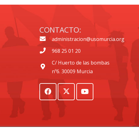
CONTACTO:
administracion@usomurcia.org
968 25 01 20
C/ Huerto de las bombas
nº6. 30009 Murcia