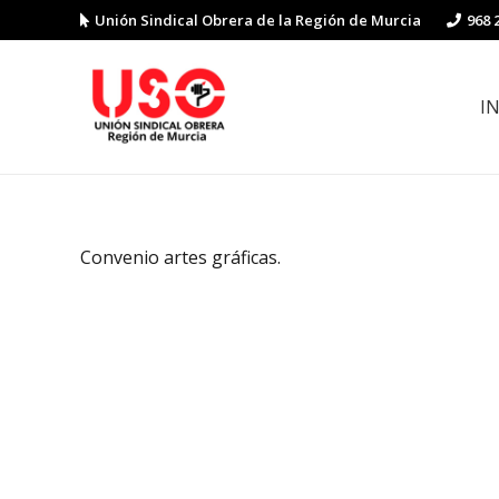
Unión Sindical Obrera de la Región de Murcia
968 
I
Preguntas y respuestas sobre la reforma laboral
Guía de Prevención de Riesgos La
Convenio artes gráficas.