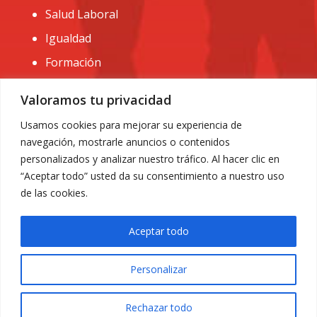
Salud Laboral
Igualdad
Formación
CONTACTO:
Valoramos tu privacidad
administracion@usomurcia.org
Usamos cookies para mejorar su experiencia de
navegación, mostrarle anuncios o contenidos
968 25 01 20
personalizados y analizar nuestro tráfico. Al hacer clic en
C/ Huerto de las bombas nº6. 30009 Murcia
“Aceptar todo” usted da su consentimiento a nuestro uso
de las cookies.
Aceptar todo
Personalizar
Aviso Legal
|
Privacidad
|
Política de Cookies
© 2018 Todos los derechos reservados. Diseño web
Rechazar todo
ACRILONIA