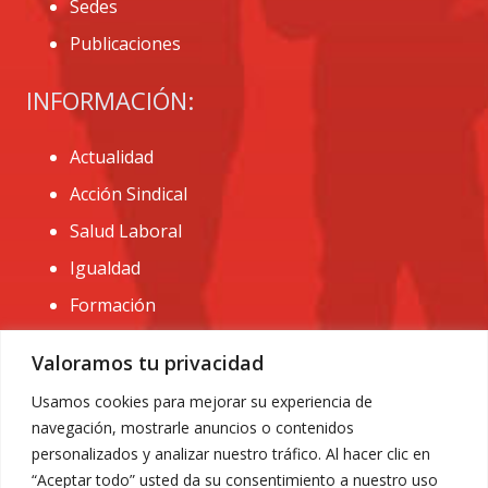
Sedes
Publicaciones
INFORMACIÓN:
Actualidad
Acción Sindical
Salud Laboral
Igualdad
Formación
CONTACTO:
Valoramos tu privacidad
administracion@usomurcia.org
Usamos cookies para mejorar su experiencia de
navegación, mostrarle anuncios o contenidos
968 25 01 20
personalizados y analizar nuestro tráfico. Al hacer clic en
C/ Huerto de las bombas nº6. 30009 Murcia
“Aceptar todo” usted da su consentimiento a nuestro uso