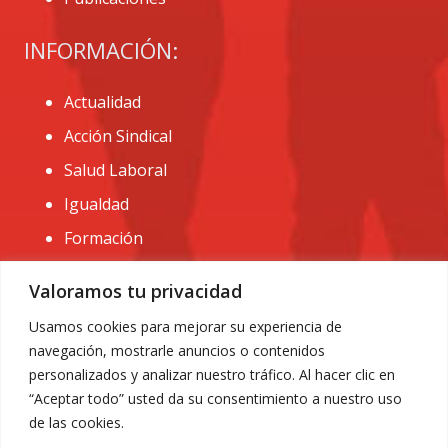
INFORMACIÓN:
Actualidad
Acción Sindical
Salud Laboral
Igualdad
Formación
CONTACTO:
Valoramos tu privacidad
administracion@usomurcia.org
Usamos cookies para mejorar su experiencia de
navegación, mostrarle anuncios o contenidos
968 25 01 20
personalizados y analizar nuestro tráfico. Al hacer clic en
C/ Huerto de las bombas nº6. 30009 Murcia
“Aceptar todo” usted da su consentimiento a nuestro uso
de las cookies.