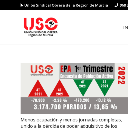
Unión Sindical Obrera de la Región de Murcia
968 
I
Preguntas y respuestas sobre la reforma laboral
Guía de Prevención de Riesgos La
Menos ocupación y menos jornadas completas,
unido a la pérdida de poder adquisitivo de los