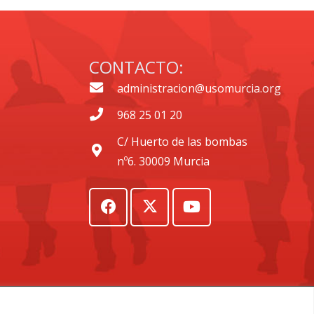
CONTACTO:
administracion@usomurcia.org
968 25 01 20
C/ Huerto de las bombas
nº6. 30009 Murcia