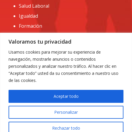
Salud Laboral
Igualdad
Formación
CONTACTO:
Valoramos tu privacidad
administracion@usomurcia.org
Usamos cookies para mejorar su experiencia de
navegación, mostrarle anuncios o contenidos
968 25 01 20
personalizados y analizar nuestro tráfico. Al hacer clic en
C/ Huerto de las bombas nº6. 30009 Murcia
“Aceptar todo” usted da su consentimiento a nuestro uso
de las cookies.
Aceptar todo
Personalizar
Aviso Legal
|
Privacidad
|
Política de Cookies
© 2018 Todos los derechos reservados. Diseño web
Rechazar todo
ACRILONIA