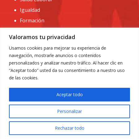
Igualdad
Formación
CONTACTO:
Valoramos tu privacidad
administracion@usomurcia.org
Usamos cookies para mejorar su experiencia de
navegación, mostrarle anuncios o contenidos
968 25 01 20
personalizados y analizar nuestro tráfico. Al hacer clic en
C/ Huerto de las bombas nº6. 30009 Murcia
“Aceptar todo” usted da su consentimiento a nuestro uso
de las cookies.
Aceptar todo
Personalizar
Aviso Legal
|
Privacidad
|
Política de Cookies
© 2018 Todos los derechos reservados. Diseño web
Rechazar todo
ACRILONIA