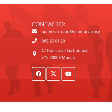
CONTACTO:
administracion@usomurcia.org
968 25 01 20
C/ Huerto de las bombas
nº6. 30009 Murcia