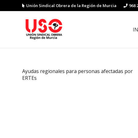
Unión Sindical Obrera de la Región de Murcia
968 
I
Preguntas y respuestas sobre la reforma laboral
Guía de Prevención de Riesgos La
Ayudas regionales para personas afectadas por
ERTEs