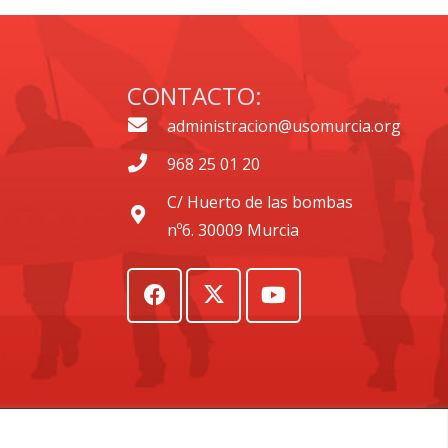
CONTACTO:
administracion@usomurcia.org
968 25 01 20
C/ Huerto de las bombas
nº6. 30009 Murcia