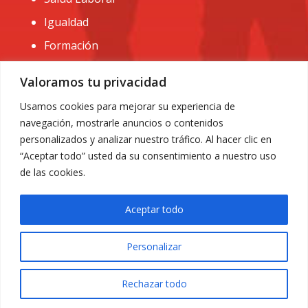
Igualdad
Formación
CONTACTO:
Valoramos tu privacidad
administracion@usomurcia.org
Usamos cookies para mejorar su experiencia de
navegación, mostrarle anuncios o contenidos
968 25 01 20
personalizados y analizar nuestro tráfico. Al hacer clic en
C/ Huerto de las bombas nº6. 30009 Murcia
“Aceptar todo” usted da su consentimiento a nuestro uso
de las cookies.
Aceptar todo
Personalizar
Aviso Legal
|
Privacidad
|
Política de Cookies
© 2018 Todos los derechos reservados. Diseño web
Rechazar todo
ACRILONIA