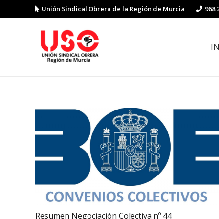
Unión Sindical Obrera de la Región de Murcia
968 
I
Preguntas y respuestas sobre la reforma laboral
Guía de Prevención de Riesgos La
Resumen Negociación Colectiva nº 44