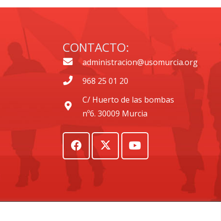
CONTACTO:
administracion@usomurcia.org
968 25 01 20
C/ Huerto de las bombas
nº6. 30009 Murcia