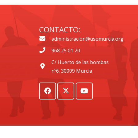
CONTACTO:
administracion@usomurcia.org
968 25 01 20
C/ Huerto de las bombas
nº6. 30009 Murcia