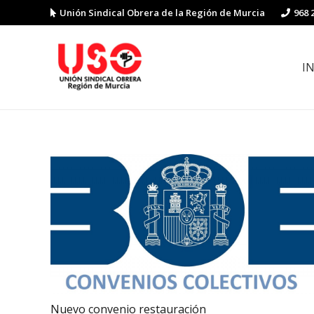
Unión Sindical Obrera de la Región de Murcia
968 
I
Preguntas y respuestas sobre la reforma laboral
Guía de Prevención de Riesgos La
Nuevo convenio restauración