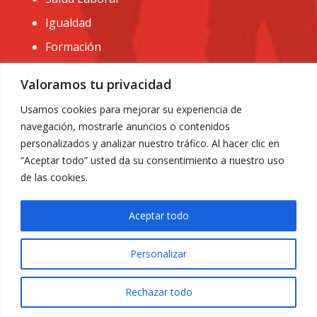
Igualdad
Formación
CONTACTO:
Valoramos tu privacidad
administracion@usomurcia.org
Usamos cookies para mejorar su experiencia de
navegación, mostrarle anuncios o contenidos
968 25 01 20
personalizados y analizar nuestro tráfico. Al hacer clic en
C/ Huerto de las bombas nº6. 30009 Murcia
“Aceptar todo” usted da su consentimiento a nuestro uso
de las cookies.
Aceptar todo
Personalizar
Aviso Legal
|
Privacidad
|
Política de Cookies
© 2018 Todos los derechos reservados. Diseño web
Rechazar todo
ACRILONIA