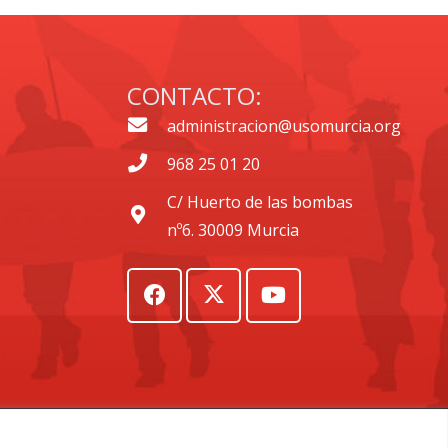
CONTACTO:
administracion@usomurcia.org
968 25 01 20
C/ Huerto de las bombas
nº6. 30009 Murcia