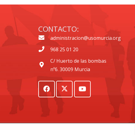
CONTACTO:
administracion@usomurcia.org
968 25 01 20
C/ Huerto de las bombas
nº6. 30009 Murcia