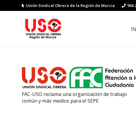
Unión Sindical Obrera de la Región de Murcia
968 
I
Preguntas y respuestas sobre la reforma laboral
Guía de Prevención de Riesgos La
FAC-USO reclama una organización de trabajo
común y más medios para el SEPE