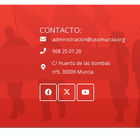
CONTACTO:
administracion@usomurcia.org
968 25 01 20
C/ Huerto de las bombas
nº6. 30009 Murcia