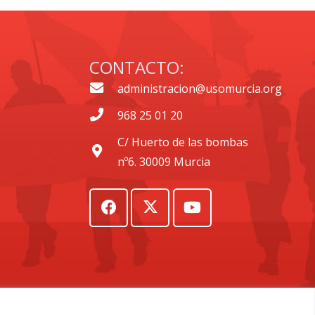
CONTACTO:
administracion@usomurcia.org
968 25 01 20
C/ Huerto de las bombas
nº6. 30009 Murcia