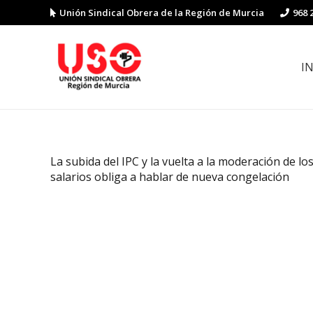
Unión Sindical Obrera de la Región de Murcia
968 
I
Preguntas y respuestas sobre la reforma laboral
Guía de Prevención de Riesgos La
La subida del IPC y la vuelta a la moderación de lo
salarios obliga a hablar de nueva congelación