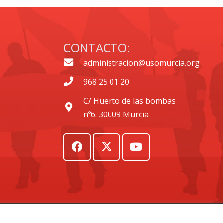
CONTACTO:
administracion@usomurcia.org
968 25 01 20
C/ Huerto de las bombas
nº6. 30009 Murcia