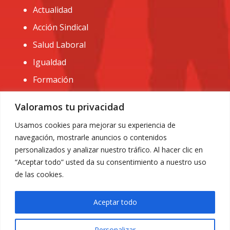
Actualidad
Acción Sindical
Salud Laboral
Igualdad
Formación
CONTACTO:
Valoramos tu privacidad
administracion@usomurcia.org
Usamos cookies para mejorar su experiencia de
navegación, mostrarle anuncios o contenidos
968 25 01 20
personalizados y analizar nuestro tráfico. Al hacer clic en
C/ Huerto de las bombas nº6. 30009 Murcia
“Aceptar todo” usted da su consentimiento a nuestro uso
de las cookies.
Aceptar todo
Personalizar