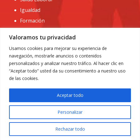
Igualdad
Formación
CONTACTO:
Valoramos tu privacidad
administracion@usomurcia.org
Usamos cookies para mejorar su experiencia de
navegación, mostrarle anuncios o contenidos
968 25 01 20
personalizados y analizar nuestro tráfico. Al hacer clic en
C/ Huerto de las bombas nº6. 30009 Murcia
“Aceptar todo” usted da su consentimiento a nuestro uso
de las cookies.
Aceptar todo
Personalizar
Aviso Legal
|
Privacidad
|
Política de Cookies
© 2018 Todos los derechos reservados. Diseño web
Rechazar todo
ACRILONIA