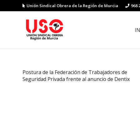
Unión Sindical Obrera de la Región de Murcia
968 
I
Preguntas y respuestas sobre la reforma laboral
Guía de Prevención de Riesgos La
Postura de la Federación de Trabajadores de
Seguridad Privada frente al anuncio de Dentix