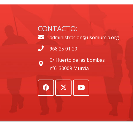
CONTACTO:
administracion@usomurcia.org
968 25 01 20
C/ Huerto de las bombas
nº6. 30009 Murcia