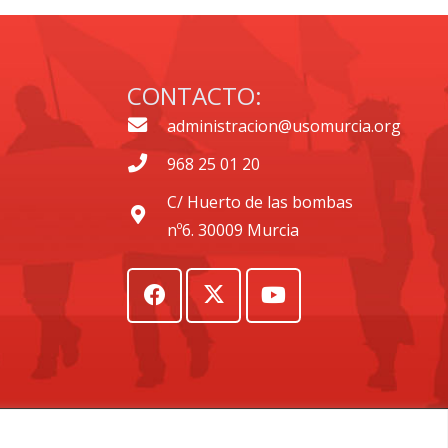
CONTACTO:
administracion@usomurcia.org
968 25 01 20
C/ Huerto de las bombas
nº6. 30009 Murcia