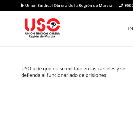
Unión Sindical Obrera de la Región de Murcia
968 
I
Preguntas y respuestas sobre la reforma laboral
Guía de Prevención de Riesgos La
USO pide que no se militaricen las cárceles y se
defienda al funcionariado de prisiones