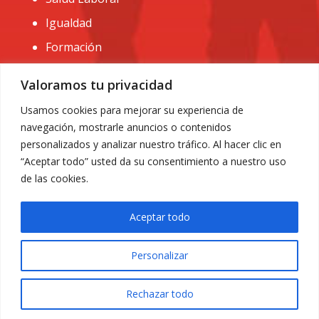
Igualdad
Formación
CONTACTO:
Valoramos tu privacidad
administracion@usomurcia.org
Usamos cookies para mejorar su experiencia de
navegación, mostrarle anuncios o contenidos
968 25 01 20
personalizados y analizar nuestro tráfico. Al hacer clic en
C/ Huerto de las bombas nº6. 30009 Murcia
“Aceptar todo” usted da su consentimiento a nuestro uso
de las cookies.
Aceptar todo
Personalizar
Aviso Legal
|
Privacidad
|
Política de Cookies
© 2018 Todos los derechos reservados. Diseño web
Rechazar todo
ACRILONIA