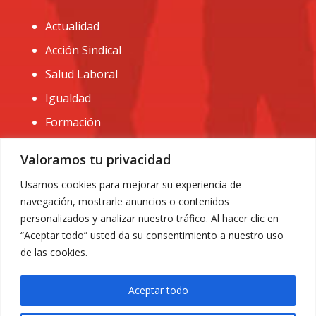
Actualidad
Acción Sindical
Salud Laboral
Igualdad
Formación
CONTACTO:
Valoramos tu privacidad
administracion@usomurcia.org
Usamos cookies para mejorar su experiencia de
navegación, mostrarle anuncios o contenidos
968 25 01 20
personalizados y analizar nuestro tráfico. Al hacer clic en
C/ Huerto de las bombas nº6. 30009 Murcia
“Aceptar todo” usted da su consentimiento a nuestro uso
de las cookies.
Aceptar todo