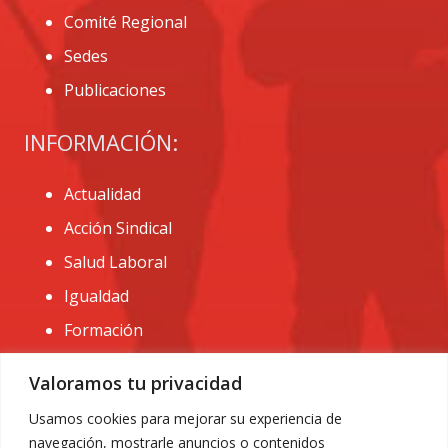
Comité Regional
Sedes
Publicaciones
INFORMACIÓN:
Actualidad
Acción Sindical
Salud Laboral
Igualdad
Formación
CONTACTO:
Valoramos tu privacidad
administracion@usomurcia.org
Usamos cookies para mejorar su experiencia de
navegación, mostrarle anuncios o contenidos
968 25 01 20