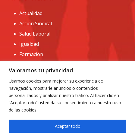
Actualidad
Acción Sindical
Salud Laboral
Igualdad
Formación
CONTACTO:
Valoramos tu privacidad
administracion@usomurcia.org
Usamos cookies para mejorar su experiencia de
navegación, mostrarle anuncios o contenidos
968 25 01 20
personalizados y analizar nuestro tráfico. Al hacer clic en
C/ Huerto de las bombas nº6. 30009 Murcia
“Aceptar todo” usted da su consentimiento a nuestro uso
de las cookies.
Aceptar todo