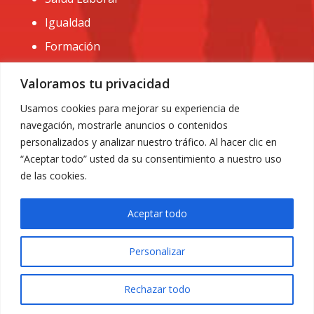
Igualdad
Formación
CONTACTO:
Valoramos tu privacidad
administracion@usomurcia.org
Usamos cookies para mejorar su experiencia de
navegación, mostrarle anuncios o contenidos
968 25 01 20
personalizados y analizar nuestro tráfico. Al hacer clic en
C/ Huerto de las bombas nº6. 30009 Murcia
“Aceptar todo” usted da su consentimiento a nuestro uso
de las cookies.
Aceptar todo
Personalizar
Aviso Legal
|
Privacidad
|
Política de Cookies
© 2018 Todos los derechos reservados. Diseño web
Rechazar todo
ACRILONIA