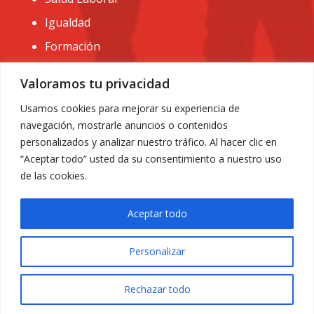
Igualdad
Formación
CONTACTO:
Valoramos tu privacidad
administracion@usomurcia.org
Usamos cookies para mejorar su experiencia de
navegación, mostrarle anuncios o contenidos
968 25 01 20
personalizados y analizar nuestro tráfico. Al hacer clic en
C/ Huerto de las bombas nº6. 30009 Murcia
“Aceptar todo” usted da su consentimiento a nuestro uso
de las cookies.
Aceptar todo
Personalizar
Aviso Legal
|
Privacidad
|
Política de Cookies
© 2018 Todos los derechos reservados. Diseño web
Rechazar todo
ACRILONIA